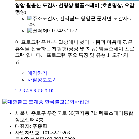
영암 월출산 도갑사 선명상 템플스테이 (호흡명상, 오감
명상)
도갑사, 전라남도 영암군 군서면 도갑사로
306
010.7423.5122
이 프로그램은 바쁜 일상에서 벗어나 몸과 마음에 깊은
휴식을 선물하는 체험형(명상 및 치유) 템플스테이 프로
그램 입니다. - 프로그램 주요 특징 및 유형 1. 오감 치
유...
예약하기
사찰정보보기
1
2
3
4
5
6
7
8
9
10
서울시 종로구 우정국로 56(견지동 71) 템플스테이통합
정보센터 4층
대표자: 주종필
사업자번호: 101-82-19263