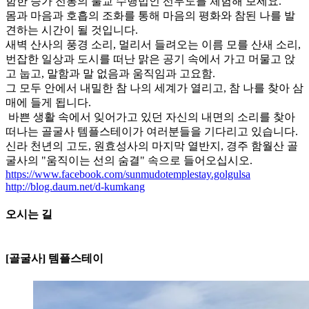
함한 승가 전통의 불교 수행법인 선무도를 체험해 보세요.
몸과 마음과 호흡의 조화를 통해 마음의 평화와 참된 나를 발
견하는 시간이 될 것입니다.
새벽 산사의 풍경 소리, 멀리서 들려오는 이름 모를 산새 소리,
번잡한 일상과 도시를 떠난 맑은 공기 속에서 가고 머물고 앉
고 눕고, 말함과 말 없음과 움직임과 고요함.
그 모두 안에서 내밀한 참 나의 세계가 열리고, 참 나를 찾아 삼
매에 들게 됩니다.
바쁜 생활 속에서 잊어가고 있던 자신의 내면의 소리를 찾아
떠나는 골굴사 템플스테이가 여러분들을 기다리고 있습니다.
신라 천년의 고도, 원효성사의 마지막 열반지, 경주 함월산 골
굴사의 "움직이는 선의 숨결" 속으로 들어오십시오.
https://www.facebook.com/sunmudotemplestay.golgulsa
http://blog.daum.net/d-kumkang
오시는 길
250m
[골굴사]
[골굴사] 템플스테이
경상북도 경주시 문무대왕면 기림
로 101-5
전화:054-775-1689 / 054-744-1689