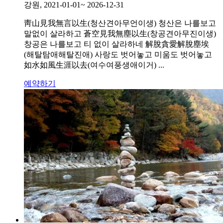
강원, 2021-01-01~ 2026-12-31
靑山見我無言以生(청산견아무언이생) 청산은 나를보고
말없이 살라하고 蒼空見我無塵以生(창공견아무진이생)
창공은 나를보고 티 없이 살라하네 解脫貪愛解脫塵埃
(해탈탐애해탈진애) 사랑도 벗어놓고 미움도 벗어놓고
如水如風生涯以去(여수여풍생애이거) ...
예약하기