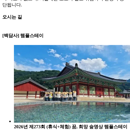
단됩니다.
오시는 길
, NGII
250m
[백담사]
[백담사] 템플스테이
강원특별자치도 인제군 북면 백담
로 746
전화:033-462-5565
2026년 제273회 (휴식+체험) 꿈, 희망 숲명상 템플스테이