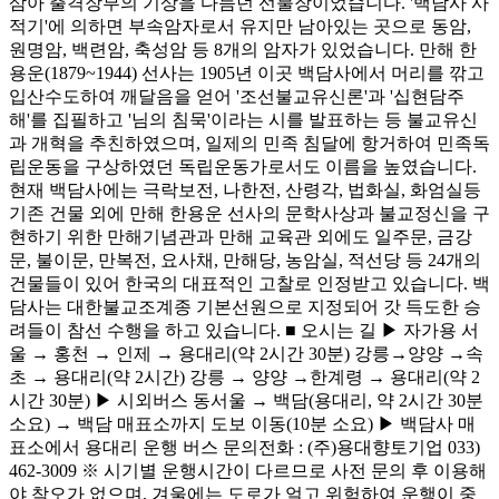
삼아 출격장부의 기상을 다듬던 선불장이었습니다. '백담사 사
적기'에 의하면 부속암자로서 유지만 남아있는 곳으로 동암,
원명암, 백련암, 축성암 등 8개의 암자가 있었습니다. 만해 한
용운(1879~1944) 선사는 1905년 이곳 백담사에서 머리를 깎고
입산수도하여 깨달음을 얻어 '조선불교유신론'과 '십현담주
해'를 집필하고 '님의 침묵'이라는 시를 발표하는 등 불교유신
과 개혁을 추친하였으며, 일제의 민족 침달에 항거하여 민족독
립운동을 구상하였던 독립운동가로서도 이름을 높였습니다.
현재 백담사에는 극락보전, 나한전, 산령각, 법화실, 화엄실등
기존 건물 외에 만해 한용운 선사의 문학사상과 불교정신을 구
현하기 위한 만해기념관과 만해 교육관 외에도 일주문, 금강
문, 불이문, 만복전, 요사채, 만해당, 농암실, 적선당 등 24개의
건물들이 있어 한국의 대표적인 고찰로 인정받고 있습니다. 백
담사는 대한불교조계종 기본선원으로 지정되어 갓 득도한 승
려들이 참선 수행을 하고 있습니다. ■ 오시는 길 ▶ 자가용 서
울 → 홍천 → 인제 → 용대리(약 2시간 30분) 강릉→양양 →속
초 → 용대리(약 2시간) 강릉 → 양양 →한계령 → 용대리(약 2
시간 30분) ▶ 시외버스 동서울 → 백담(용대리, 약 2시간 30분
소요) → 백담 매표소까지 도보 이동(10분 소요) ▶ 백담사 매
표소에서 용대리 운행 버스 문의전화 : (주)용대향토기업 033)
462-3009 ※ 시기별 운행시간이 다르므로 사전 문의 후 이용해
야 착오가 없으며, 겨울에는 도로가 얼고 위험하여 운행이 중